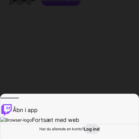
Åbn i app
Fortsæt med web
Log ind
Har du allerede en konto?
Hjem
Gennemse
Aktivitet
Profil