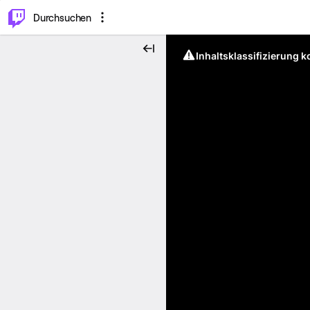
.
⌥
P
Durchsuchen
Inhaltsklassifizierung 