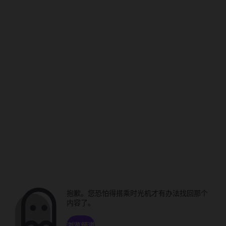
抱歉。您恐怕得搭乘时光机才有办法找回那个
内容了。
浏览频道