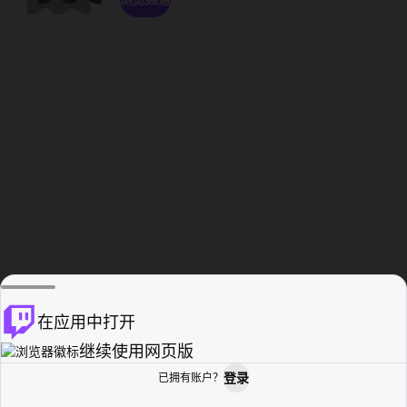
在应用中打开
继续使用网页版
登录
已拥有账户？
主页
浏览
活动纪录
个人资料