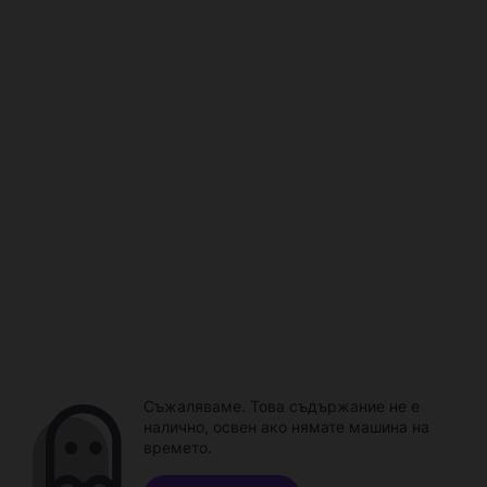
Съжаляваме. Това съдържание не е
налично, освен ако нямате машина на
времето.