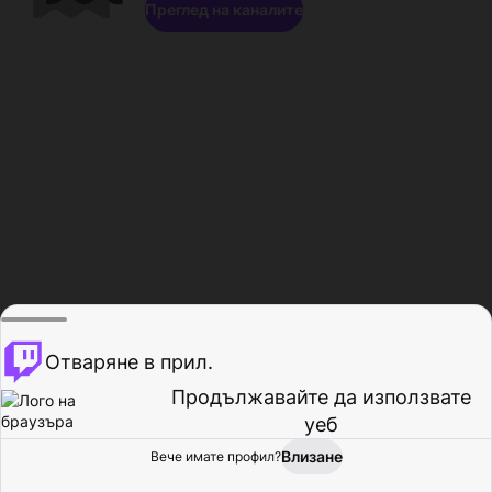
Преглед на каналите
Отваряне в прил.
Продължавайте да използвате
уеб
Влизане
Вече имате профил?
Начало
Преглед
Активност
Профил