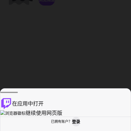
在应用中打开
继续使用网页版
登录
已拥有账户？
主页
浏览
活动纪录
个人资料