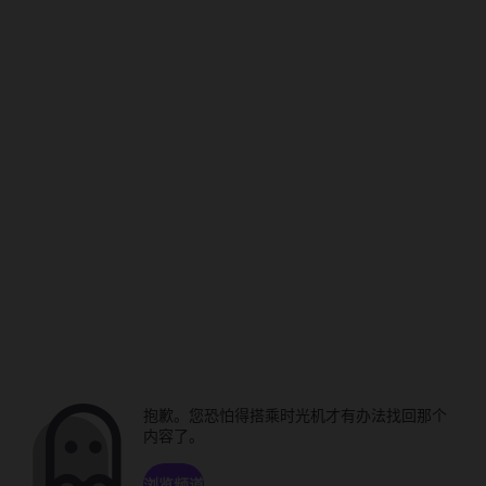
抱歉。您恐怕得搭乘时光机才有办法找回那个
内容了。
浏览频道