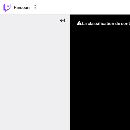
⌥
P
Parcourir
La classification de con