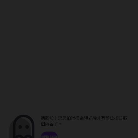
抱歉啦！您恐怕得搭乘時光機才有辦法找回那
個內容了。
瀏覽頻道