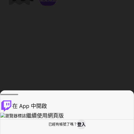
在 App 中開啟
繼續使用網頁版
登入
已經有帳號了嗎？
創作者基地
瀏覽
活動紀錄
個人檔案