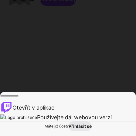
Otevřít v aplikaci
Používejte dál webovou verzi
Přihlásit se
Máte již účet?
Domů
Procházet
Aktivita
Profil