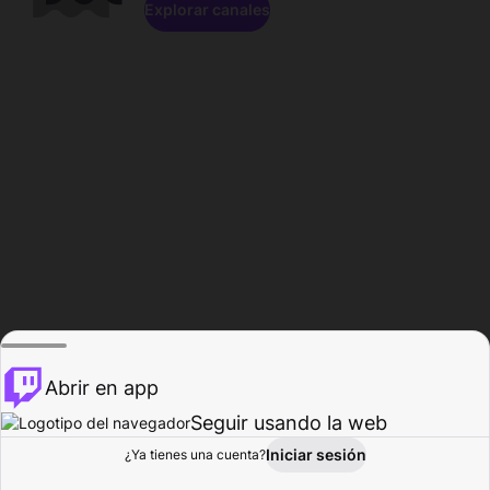
Explorar canales
Abrir en app
Seguir usando la web
Iniciar sesión
Página del
¿Ya tienes una cuenta?
Explorar
Actividad
Perfil
Creador