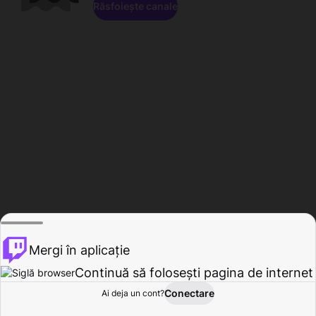
Răsfoiește canale
Mergi în aplicație
Continuă să folosești pagina de internet
Conectare
Ai deja un cont?
Acasă
Răsfoire
Activitate
Profil