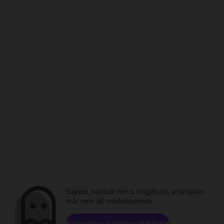
Sajnos, hacsak nincs időgéped, a tartalom
már nem áll rendelkezésre.
Böngészés a csatornák között