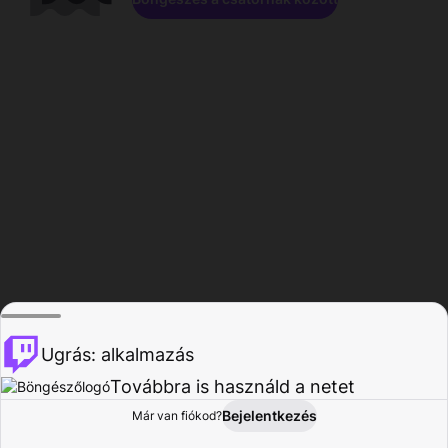
Ugrás: alkalmazás
Továbbra is használd a netet
Bejelentkezés
Már van fiókod?
Főoldal
Böngészés
Tevékenység
Profil