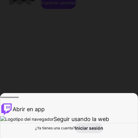
Explorar canales
Abrir en app
Seguir usando la web
Iniciar sesión
Página del
¿Ya tienes una cuenta?
Explorar
Actividad
Perfil
Creador