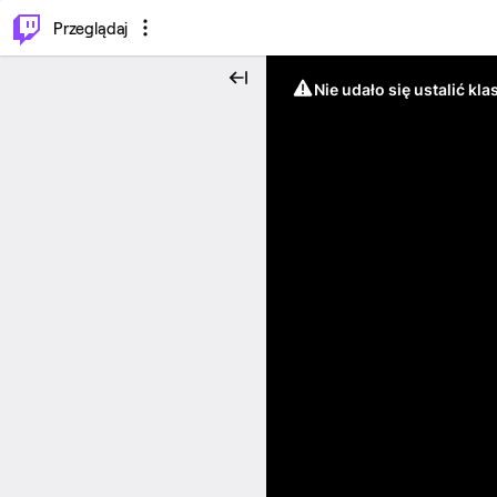
…
⌥
P
Przeglądaj
Nie udało się ustalić klas