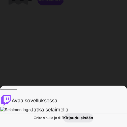
Avaa sovelluksessa
Jatka selaimella
Kirjaudu sisään
Onko sinulla jo tili?
Koti
Selaa
Toiminta
Profiili