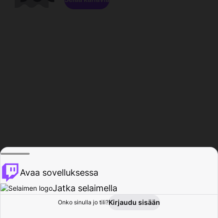
Avaa sovelluksessa
Jatka selaimella
Kirjaudu sisään
Onko sinulla jo tili?
Koti
Selaa
Toiminta
Profiili