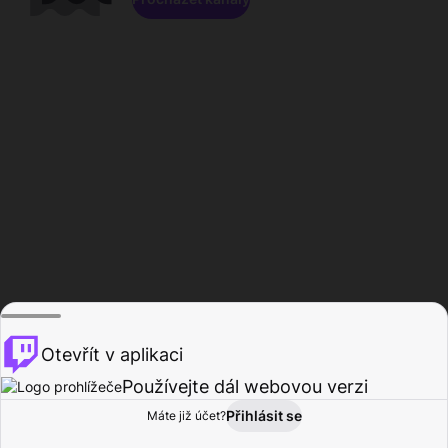
Otevřít v aplikaci
Používejte dál webovou verzi
Přihlásit se
Máte již účet?
Domů
Procházet
Aktivita
Profil