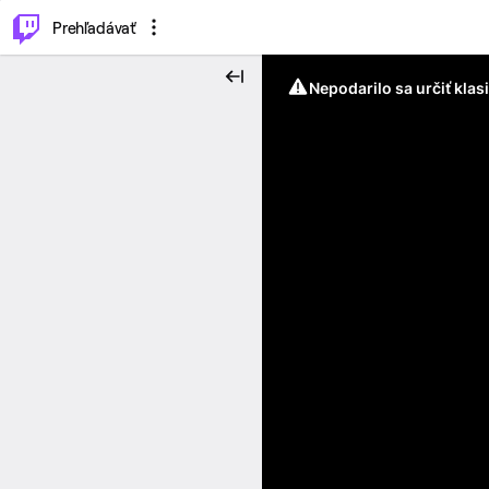
..
⌥
P
Prehľadávať
Nepodarilo sa určiť klas