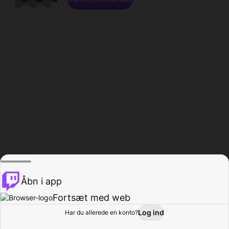
Åbn i app
Fortsæt med web
Log ind
Har du allerede en konto?
Hjem
Gennemse
Aktivitet
Profil