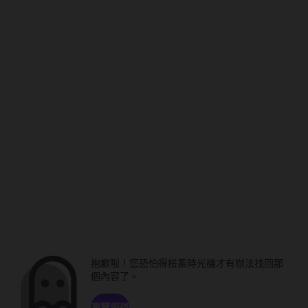
抱歉啦！您恐怕得搭乘時光機才有辦法找回那
個內容了。
瀏覽頻道