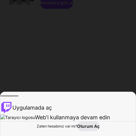
Kanallara göz at
Uygulamada aç
Web'i kullanmaya devam edin
Oturum Aç
Zaten hesabınız var mı?
Ana Sayfa
Gözat
Aktivite
Profil