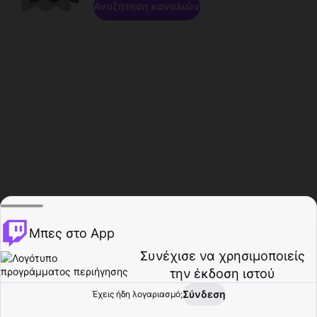
Αναζήτηση καναλιών
Μπες στο App
Συνέχισε να χρησιμοποιείς
την έκδοση ιστού
Σύνδεση
Έχεις ήδη λογαριασμό;
Αρχική σελίδα
Περιήγηση
Δραστηριότητα
Προφίλ