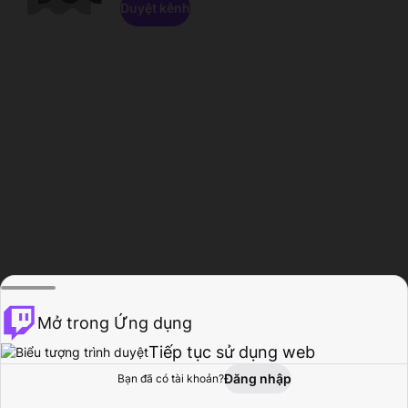
Duyệt kênh
Mở trong Ứng dụng
Tiếp tục sử dụng web
Đăng nhập
Bạn đã có tài khoản?
Trang chủ
Duyệt
Hoạt động
Hồ sơ