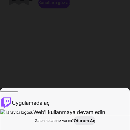
Kanallara göz at
Uygulamada aç
Web'i kullanmaya devam edin
Oturum Aç
Zaten hesabınız var mı?
Ana Sayfa
Gözat
Aktivite
Profil