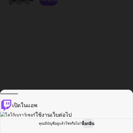
เปิดในแอพ
ใช้งานเว็บต่อไป
ล็อกอิน
คุณมีบัญชีอยู่แล้วใช่หรือไม่?
หน้าแรก
เรียกดู
กิจกรรม
โปรไฟล์