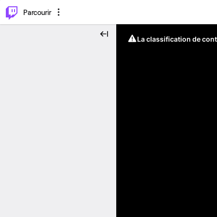
⌥
P
Parcourir
La classification de con