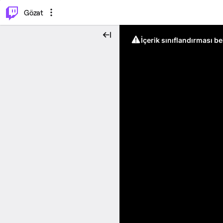
⌥
P
Gözat
İçerik sınıflandırması b