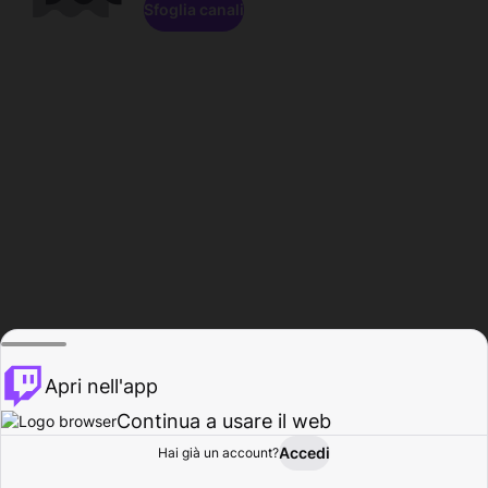
Sfoglia canali
Apri nell'app
Continua a usare il web
Accedi
Hai già un account?
Base
Sfoglia
Attività
Profilo