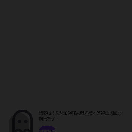
抱歉啦！您恐怕得搭乘時光機才有辦法找回那
個內容了。
瀏覽頻道