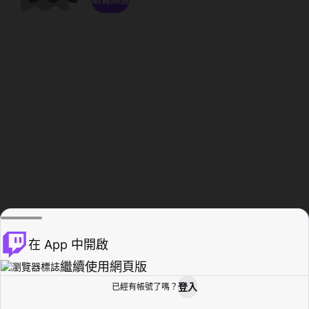
在 App 中開啟
繼續使用網頁版
登入
已經有帳號了嗎？
創作者基地
瀏覽
活動紀錄
個人檔案