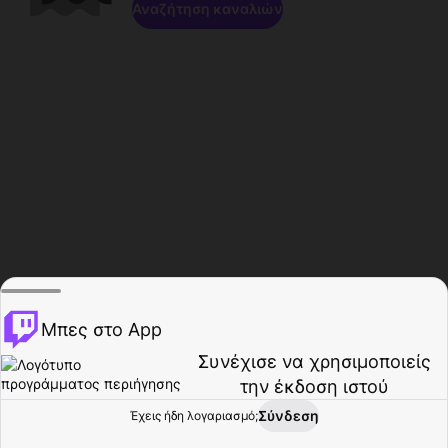
Αναζήτηση καναλιών
Μπες στο App
Συνέχισε να χρησιμοποιείς
την έκδοση ιστού
Σύνδεση
Έχεις ήδη λογαριασμό;
Αρχική σελίδα
Περιήγηση
Δραστηριότητα
Προφίλ