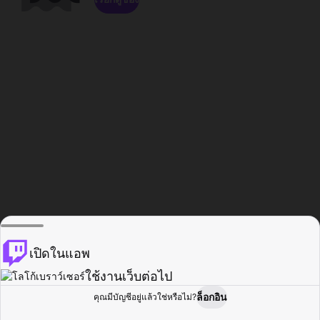
เปิดในแอพ
ใช้งานเว็บต่อไป
ล็อกอิน
คุณมีบัญชีอยู่แล้วใช่หรือไม่?
หน้าแรก
เรียกดู
กิจกรรม
โปรไฟล์