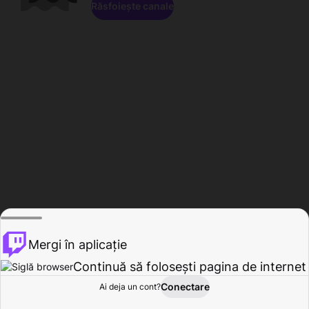
Răsfoiește canale
Mergi în aplicație
Continuă să folosești pagina de internet
Conectare
Ai deja un cont?
Acasă
Răsfoire
Activitate
Profil