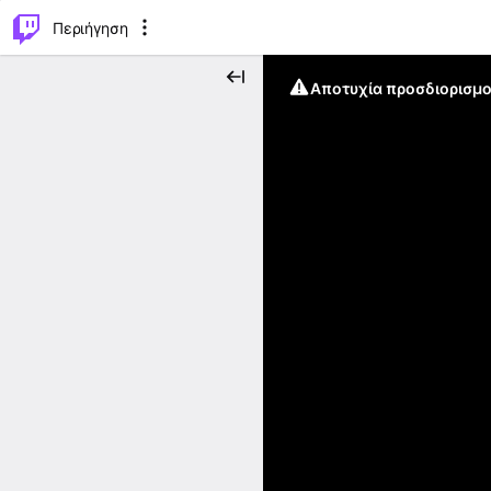
..
⌥
P
Περιήγηση
Αποτυχία προσδιορισμο