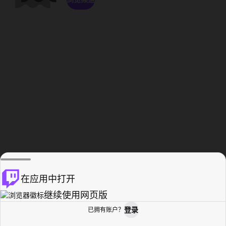
在应用中打开
继续使用网页版
登录
已拥有账户？
主页
浏览
活动纪录
个人资料