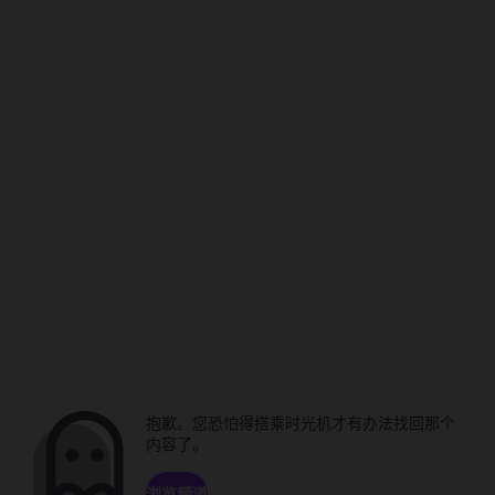
抱歉。您恐怕得搭乘时光机才有办法找回那个
内容了。
浏览频道