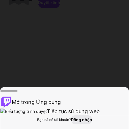
Duyệt kênh
Mở trong Ứng dụng
Tiếp tục sử dụng web
Đăng nhập
Bạn đã có tài khoản?
Trang chủ
Duyệt
Hoạt động
Hồ sơ