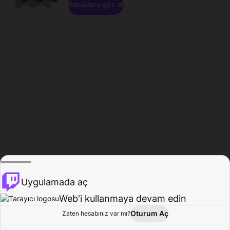
Kanallara göz at
Uygulamada aç
Web'i kullanmaya devam edin
Oturum Aç
Zaten hesabınız var mı?
Ana Sayfa
Gözat
Aktivite
Profil