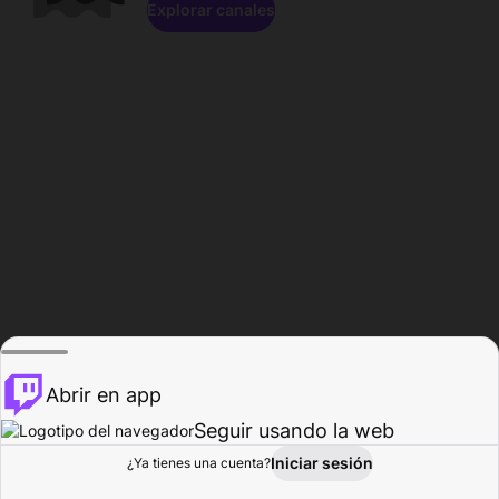
Explorar canales
Abrir en app
Seguir usando la web
Iniciar sesión
Página del
¿Ya tienes una cuenta?
Explorar
Actividad
Perfil
Creador