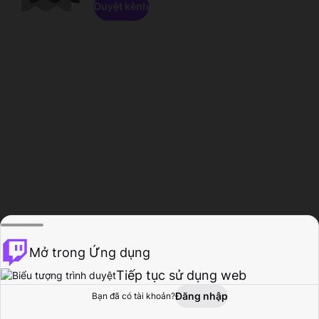
Duyệt kênh
Mở trong Ứng dụng
Tiếp tục sử dụng web
Đăng nhập
Bạn đã có tài khoản?
Trang chủ
Duyệt
Hoạt động
Hồ sơ