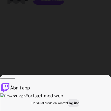
Åbn i app
Fortsæt med web
Log ind
Har du allerede en konto?
Hjem
Gennemse
Aktivitet
Profil