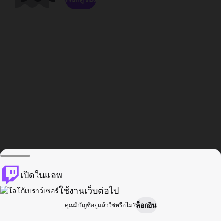
เปิดในแอพ
ใช้งานเว็บต่อไป
ล็อกอิน
คุณมีบัญชีอยู่แล้วใช่หรือไม่?
หน้าแรก
เรียกดู
กิจกรรม
โปรไฟล์