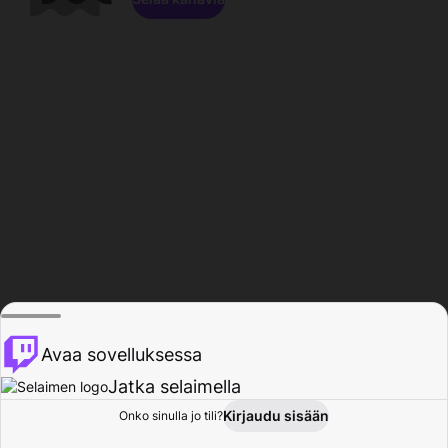
Avaa sovelluksessa
Jatka selaimella
Kirjaudu sisään
Onko sinulla jo tili?
Koti
Selaa
Toiminta
Profiili