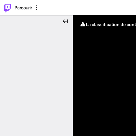
⌥
P
Parcourir
La classification de con