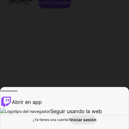
Explorar canales
Abrir en app
Seguir usando la web
Iniciar sesión
Página del
¿Ya tienes una cuenta?
Explorar
Actividad
Perfil
Creador