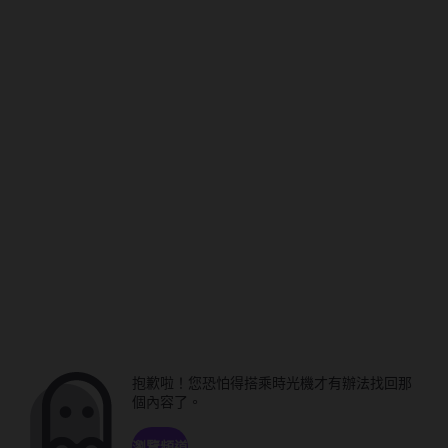
抱歉啦！您恐怕得搭乘時光機才有辦法找回那
個內容了。
瀏覽頻道