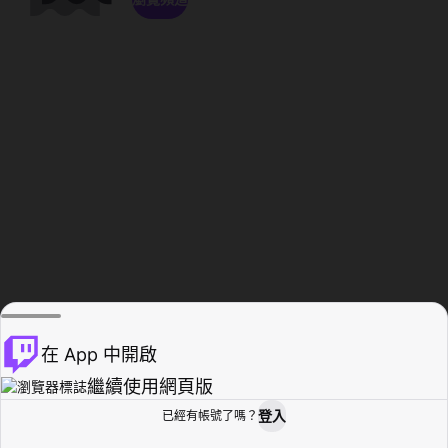
在 App 中開啟
繼續使用網頁版
登入
已經有帳號了嗎？
創作者基地
瀏覽
活動紀錄
個人檔案