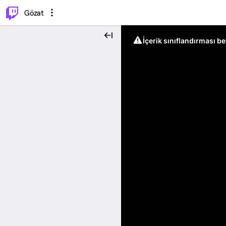
⌥
P
Gözat
İçerik sınıflandırması b