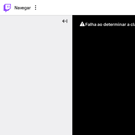
⌥
P
Navegar
Falha ao determinar a c