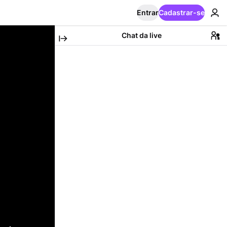
Entrar
Cadastrar-se
Chat da live