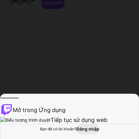
Duyệt kênh
Mở trong Ứng dụng
Tiếp tục sử dụng web
Đăng nhập
Bạn đã có tài khoản?
Trang chủ
Duyệt
Hoạt động
Hồ sơ