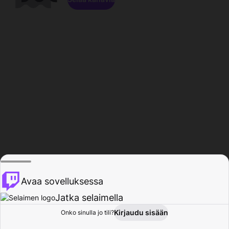
Avaa sovelluksessa
Jatka selaimella
Kirjaudu sisään
Onko sinulla jo tili?
Koti
Selaa
Toiminta
Profiili