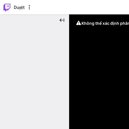
.
⌥
P
Duyệt
Không thể xác định phân