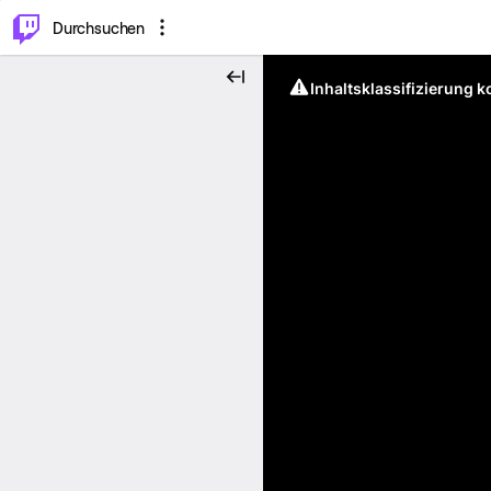
.
⌥
P
Durchsuchen
Inhaltsklassifizierung 