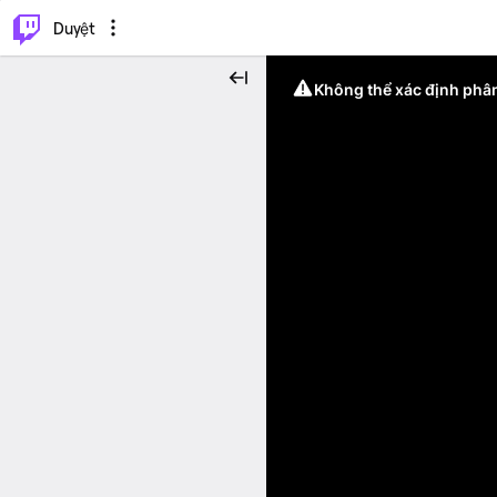
.
⌥
P
Duyệt
Không thể xác định phân